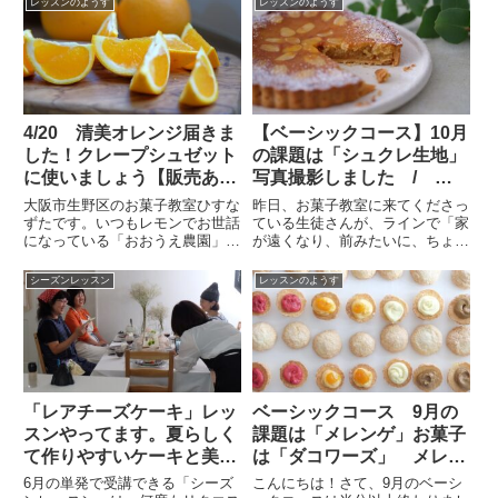
レッスンのようす
レッスンのようす
ちら★レモンケーキでは、レモン
アガーは、使い方を知ると使い勝
コーティングチョコレートを使い
手のよい材料です。知らない人は
ます。1単位12こで、チョコレ
知らない。知っている人は知っ
ー...
て...
4/20 清美オレンジ届きま
【ベーシックコース】10月
した！クレープシュゼット
の課題は「シュクレ生地」
に使いましょう【販売あ
写真撮影しました / 大
り】 / 大阪市お菓子教
阪・天王寺・なんばお菓子
大阪市生野区のお菓子教室ひすな
昨日、お菓子教室に来てくださっ
室ひすなずた
教室ひすなずた
ずたです。いつもレモンでお世話
ている生徒さんが、ラインで「家
になっている「おおうえ農園」さ
が遠くなり、前みたいに、ちょこ
んに、オレンジを送ってください
ちょこ通えなくなりましたが、
とお願いします。4/23月に「いち
ひすなずたは、私の癒しの場所で
シーズンレッスン
レッスンのようす
ごのカトルカール＆クレープシュ
す♡ いろんなことを体験させて
ゼット」のためです。（満席で
もらったり、新たな楽しさを知っ
す）大上さんのところは、無農...
たり・・これからも楽しみにし
て...
「レアチーズケーキ」レッ
ベーシックコース 9月の
スンやってます。夏らしく
課題は「メレンゲ」お菓子
て作りやすいケーキと美味
は「ダコワーズ」 メレン
しいおしゃれランチ！/大
ゲを立てる原因と失敗も解
6月の単発で受講できる「シーズ
こんにちは！さて、9月のベーシ