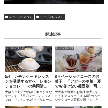
レッスンのようす
シーズンレッスン
関連記事
レッスンのようす
レッスンのようす
5/4 レモンケーキレッス
8月ベーシックコースのお
ンを受講する方へ レモン
菓子 「アガーの冷菓」夏
チョコレートの共同購
でも溶けない凝固剤 写真
入 / 大阪 お菓子教室
をアップします / 大
大阪市生野区のお菓子教室ひすな
大阪市生野区のお菓子教室です。
ひすなずた
阪・天王寺・なんばお菓子
ずたです。5月のシーズンレッス
もうすぐスタートする8月のベー
ンは、「いちごのポップなロール
シックコース写真を撮りましたの
教室
ケーキとレモンケーキ」です。
で、アップしますね。夏でも溶け
（少し残席あります）詳しくはこ
ない凝固剤。アガーを使います。