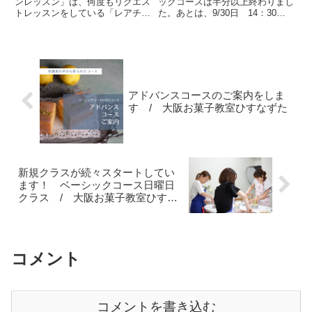
阪・東京・さいたまお菓子
説します/大阪・天王寺・
ンレッスン」は、何度もリクエス
ックコースは半分以上終わりまし
トレッスンをしている「レアチー
た。あとは、9/30日 14：30
教室ひすなずた
なんばお菓子教室ひすなず
ズケーキ」簡単で、夏向けの内容
～ 1席のみ残席あります。課題
た
です。まず、オーブンを使わなく
は「メレンゲ」洋菓子にとって、
てもいいのが、楽！そして、レモ
メレンゲは避けて通れないパー
ンが効いたクリームチーズの味。
ツ。・メレンゲの種類・基本的な
（生徒さんが作成）私がデコレ
立て方、・砂糖を入れる回数の...
ー...
アドバンスコースのご案内をしま
す / 大阪お菓子教室ひすなずた
新規クラスが続々スタートしてい
ます！ ベーシックコース日曜日
クラス / 大阪お菓子教室ひすな
ずた
コメント
コメントを書き込む