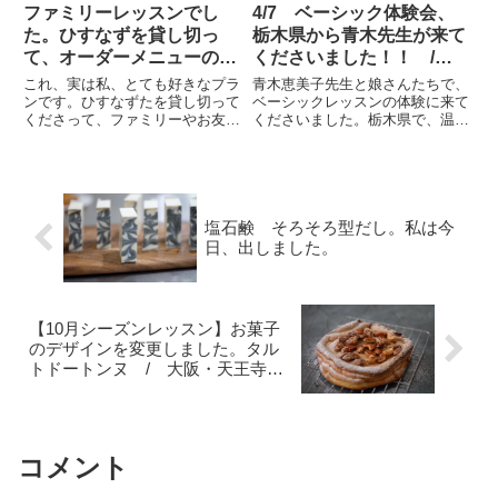
ファミリーレッスンでし
4/7 ベーシック体験会、
た。ひすなずを貸し切っ
栃木県から青木先生が来て
て、オーダーメニューのプ
くださいました！！ /
ランです/大阪・東京お菓
大阪市お菓子教室ひすなず
これ、実は私、とても好きなプラ
青木恵美子先生と娘さんたちで、
子教室ひすなずた
た
ンです。ひすなずたを貸し切って
ベーシックレッスンの体験に来て
くださって、ファミリーやお友達
くださいました。栃木県で、温活
で楽しんでいただく。お好みのお
料理教室をされています。（最後
菓子をオーダーしていただいて、
にリンク）娘さんが京都におられ
レシピを作成します。（難しいお
て、それを兼ねて来てくださいま
菓子はできません）お料理も教え
した。貴重な関西旅行を、ここに
て食べていただくので、盛沢山
割いてくださって本当に嬉しか
で...
っ...
塩石鹸 そろそろ型だし。私は今
日、出しました。
【10月シーズンレッスン】お菓子
のデザインを変更しました。タル
トドートンヌ / 大阪・天王寺・
なんばお菓子教室ひすなずた
コメント