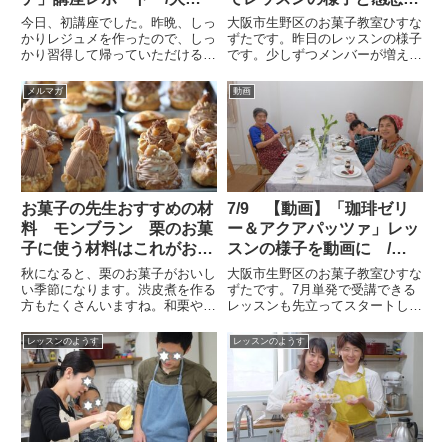
阪・天王寺・なんばお菓子
す。/大阪市お菓子教室ひ
今日、初講座でした。昨晩、しっ
大阪市生野区のお菓子教室ひすな
教室ひすなずた
すなずた
かりレジュメを作ったので、しっ
ずたです。昨日のレッスンの様子
かり習得して帰っていただけるか
です。少しずつメンバーが増えて
とワクワクしてお待ちしていまし
きました！・Iさん「クッキーを
た。しかし、ホームページ作り
上手に作りたい！から3月から入
メルマガ
動画
は、最初は自分との戦いです！ま
会しました！」・のりこさん「こ
ず、使い方をしっかり1時間～1
のレッスンを受けて、自分が意図
時間半使います。最後は、ホーム
して、こうしたいとできるかも
ペ...
し...
お菓子の先生おすすめの材
7/9 【動画】「珈琲ゼリ
料 モンブラン 栗のお菓
ー＆アクアパッツァ」レッ
子に使う材料はこれがおす
スンの様子を動画に /
すめ マロンペース
大阪・天王寺・なんば お
秋になると、栗のお菓子がおいし
大阪市生野区のお菓子教室ひすな
ト / 大阪お菓子教室ひ
菓子教室ひすなずた
い季節になります。渋皮煮を作る
ずたです。7月単発で受講できる
方もたくさんいますね。和栗やヨ
レッスンも先立ってスタートしま
すなずた
ーロッパの栗と、栗の種類もいろ
した。ランチは、一昨日、グルー
いろあります。栗の加工の製品も
プのプライベートレッスンで、生
レッスンのようす
レッスンのようす
たくさんありますね。基礎から教
徒さんが動画にしてくれました。
えるベーシックコースの応用クラ
私も映っているので、レッスンの
スアドバンスコースの10月レッ...
様子がよくわかります！4人以
上...