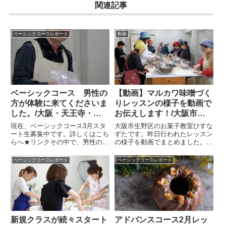
関連記事
ベーシックコースレポート
動画
ベーシックコース 男性の
【動画】マルカワ味噌づく
方が体験に来てくださいま
りレッスンの様子を動画で
した。/大阪・天王寺・な
お伝えします！/大阪市お
んばお菓子教室ひすなずた
菓子教室ひすなずた
現在、ベーシックコース3月スタ
大阪市生野区のお菓子教室ひすな
ート生募集中です。詳しくはこち
ずたです。昨日行われたレッスン
らへ★リンクその中で、男性の方
の様子を動画でまとめました。2
から問い合わせがあり、やりとり
本あります。丁寧に説明してくだ
がとても親切で丁寧に感じられた
さっていっています。全体のレッ
ベーシックコースレポート
ベーシックコースレポート
ので男性クラスか、混合クラスを
スンの様子です。
作ってみようか？と思いました。
お会いするまでは、ドキドキで
す...
新規クラスが続々スタート
アドバンスコース2月レッ