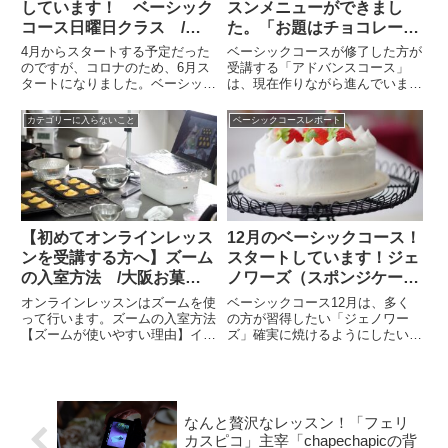
しています！ ベーシック
スンメニューができまし
コース日曜日クラス /
た。「お題はチョコレー
大阪お菓子教室ひすなずた
ト」学ぶところが多くて作
4月からスタートする予定だった
ベーシックコースが修了した方が
りやすい美味しいのができ
のですが、コロナのため、6月ス
受講する「アドバンスコース」
タートになりました。ベーシック
は、現在作りながら進んでいま
ました！/大阪・お菓子教
コースのみなさん。みなさん事務
す。お題が決まっています「チョ
室ひすなずた
所の許可がとれたので、写真OK
コレート」どんな内容にすれば、
カテゴリーに入らないこと
ベーシックコースレポート
でました！笑ずっと待っていてく
みなさんが喜んでいただける
ださった方もおられて、やっとス
か！？生徒さんの顔を浮かべなが
タート！みなさん、緊張されて
ら作っています。とても素敵なメ
い...
ニュー・...
【初めてオンラインレッス
12月のベーシックコース！
ンを受講する方へ】ズーム
スタートしています！ジェ
の入室方法 /大阪お菓子
ノワーズ（スポンジケー
教室ひすなずた
キ）をきちんと作りま
オンラインレッスンはズームを使
ベーシックコース12月は、多く
す！/大阪・天王寺・なん
って行います。ズームの入室方法
の方が習得したい「ジェノワー
【ズームが使いやすい理由】イン
ズ」確実に焼けるようにしたい！
ばお菓子教室ひすなずた
ターネットを使ってテレビ会議が
上手に焼けるおいしいレシピで
できるものです。パソコンやスマ
す！ジェノワーズ。いろんなレシ
ホを使って、参加できます。比較
ピがありますが、おいしいシンプ
的簡単です。受講する側はパソコ
ルなものに組み直しました！東京
ンなら送られたURLをクリック...
のスタジオジェンマの高橋教子先
なんと贅沢なレッスン！「フェリ
生の...
カスピコ」主宰「chapechapicの背