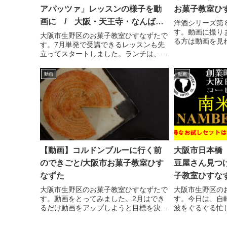
アパッツァ」レッスンの様子を動
お菓子教室ひ
画に / 大阪・天王寺・なんば
洋酒シリーズ第
す。動画に撮り
お菓子教室ひすなずた
大阪市生野区のお菓子教室ひすなずたで
る方は動画を見
す。7月単発で受講できるレッスンも先
ました。フラン
立ってスタートしました。ランチは、一
で作られている
昨日、グループのプライベートレッスン
スと呼ぶそうで
で、生徒さんが動画にしてくれました。
動画
動画
は、グヨカルバド
私も映っているので、レッスンの様子が
よくわかります！4人以上...
【動画】コルドンブルーに行く前
大阪市日本橋
のできごと/大阪市お菓子教室ひす
豆屋さん見つ
なずた
子教室ひすな
大阪市生野区のお菓子教室ひすなずたで
大阪市生野区の
す。動画をとってみました。2月はでき
す。今日は、自
るだけ動画をアップしようと目標を決め
波をぐるぐる忙
ています。おつきあいください。私がコ
の中でいいお店
ルドンブルーに行けるようになったこと
日本橋にある「