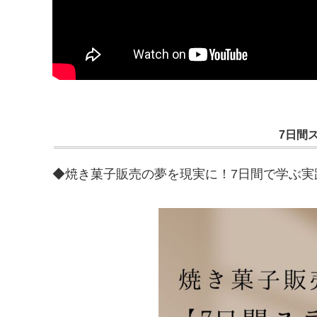
7日間
◆焼き菓子販売の夢を現実に！7日間で学ぶ実