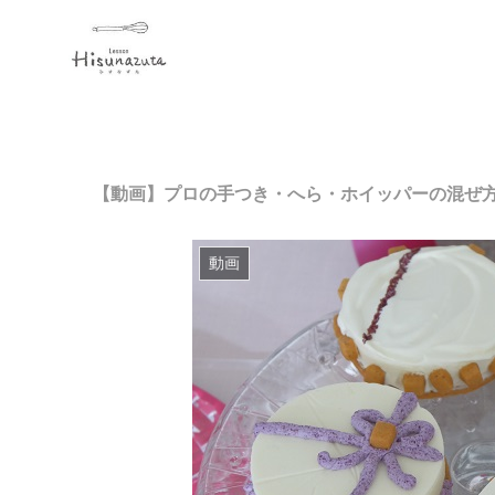
【動画】プロの手つき・へら・ホイッパーの混ぜ方
動画