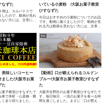
すなずた
いている小麦粉 /大阪お菓子教室
ひすなずた
８弾は、カルバドスで
ましたので、動画が見れ
今日はおすすめの小麦粉についてのお話
れない方には、文章にし
です。動画に撮りましたので、動画が見
スのノルマンディー地方
れる方は動画を見れない方には、文章に
リンゴのお酒をカルバド
しました。お菓子は薄力粉をよく使うも
す。私が持っているの
のなんですが、その中で私がよく使って
動画
スという会社...
いるものは、「特宝笠」です。これは、
タンパク質含有量が低くて...
 美味しいコーヒー
【動画】口が鍛えられるコルドン
けました/大阪市お菓
ブルー/大阪市お菓子教室ひすなず
ずた
た
お菓子教室ひすなずたで
大阪市生野区のお菓子教室ひすなずたで
転車で本町・心斎橋・難
す。毎日毎日、一流のお菓子を食べる時
しく走り回りました。そ
間を過ごしました。まさに「口が肥え
を見つけました！大阪市
る」経験です。おいしい材料のご紹介も
南米珈琲本店」（大阪市
しています。