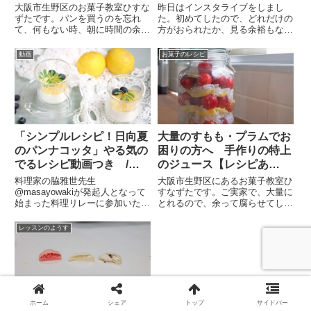
大阪・オンラインお菓子教
大阪市生野区のお菓子教室ひすな
昨日はインスタライブをしまし
室ひすなずた
ずたです。パンを買うのを忘れ
た。初めてしたので、どれだけの
て、何もない時、朝に時間の余裕
方がおられたか、見る余裕もなく
が多少ある時。パンケーキを作り
たくさんのハートマークに気持ち
ます。「モチモチパンケーキ」
が高まりました。みなさん、あり
動画
お菓子のレシピ
「バターミルクパンケーキ」とも
がとうございました。コロナ禍
言います。粉砂糖も、レッスン場
で、おうち時間が長くなったの
なので、ここにはなく、チョコレ
で、テンションのあがるお菓子を
ート...
作りま...
「シンプルレシピ！日向夏
大量のすもも・プラムでお
のパンナコッタ」やる気の
困りの方へ 手作りの特上
でるレシピ動画つき /
のジュース【レシピあ
料理リレー2020に参
り】 / 大阪・オンライ
料理家の脇雅世先生
大阪市生野区にあるお菓子教室ひ
加 / 大阪お菓子教室ひ
ンお菓子教室ひすなずた
@masayowakiが発起人となって
すなずたです。ご実家で、大量に
始まった料理リレーに参加いたし
とれるので、余って腐らせてしま
すなずた
ました。「シンプルレシピ・日向
うので～と、たくさん、とてもお
夏のパンナコッタ」を提案しまし
いしそうな「すもも」をいただき
レッスンのようす
た！おうちで過ごす時間が長い
ました。とてもきれいで、熟して
中、家にありそうな食材で料理を
いて、そのまま食べてもおいし
作り、発表をして、二人の料理家
い！これを、3箱いただきまし
さん...
た。...
ホーム
シェア
トップ
サイドバー
ガスオーブンでの焼成でも