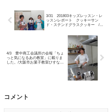
て、ひすなずたに来てくださって
をのべる時だと思いました。どの
いる方々に、私の事前講習を行い
ような会にしようか？考えまし
ました。美味しそうなテーブルフ
た。今まで来てくださった方々へ
ォトを撮りたい気持ちはいっぱ...
の感謝を一番に述べること...
3/31 201803キッズレッスン・レ
ッスンレポート クッキーサン
ド・ステンドグラスクッキー /
大阪市お菓子教室ひすなずた
4/3 豊中商工会議所の会報「ちょ
っと気になるあの教室」に載りま
した。/大阪市お菓子教室ひすなず
た
コメント