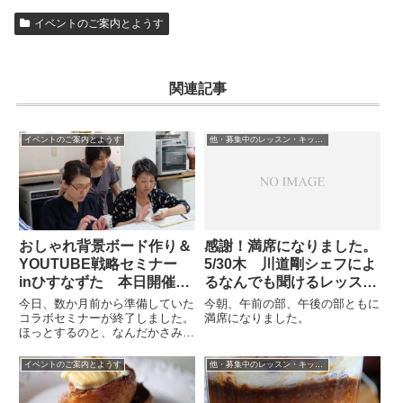
イベントのご案内とようす
関連記事
イベントのご案内とようす
他・募集中のレッスン・キッズレッスン・石鹸教室など
おしゃれ背景ボード作り＆
感謝！満席になりました。
YOUTUBE戦略セミナー
5/30木 川道剛シェフによ
inひすなずた 本日開催し
るなんでも聞けるレッス
ました！たくさんのご参加
ン！
今日、数か月前から準備していた
今朝、午前の部、午後の部ともに
ありがとうございます。/
コラボセミナーが終了しました。
満席になりました。
ほっとするのと、なんだかさみし
大阪お菓子教室ひすなずた
い気持ちになるのと。誰かと一緒
に働くって楽しいなと思います。
イベントのご案内とようす
他・募集中のレッスン・キッズレッスン・石鹸教室など
金澤月子先生、大浦沙智子先生と
コラボさせていただくのは、これ