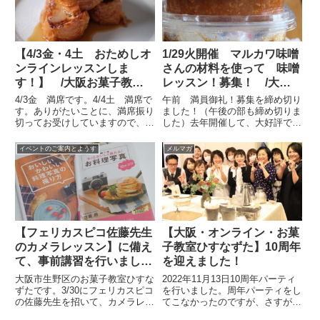
で3回目。あうんの呼吸もでて
き...
【4/3金・4土 おためしオ
1/29火開催 マルカワ味噌
ンラインレッスンしま
さんの材料を使って 味噌
す！】 /大阪お菓子教室
レッスン！募集！ /大
ひすなずた
阪・天王寺・なんばお菓子
4/3金 満席です。4/4土 満席で
午前 満員御礼！募集を締め切り
教室ひすなずた
す。ありがたいことに、満席振り
ました！（午後の部も締め切りま
切ってお受けしていますので、ご
した）去年開催して、大好評でし
了承ください！ご参加ありがとう
た「マルカワ味噌さんの味噌づく
ございます！がんばります！！オ
り」今年も開催します！去年は、
イベントのご案内とようす
メルマガ
ンラインレッスンの練習をしよう
しっかり講義をしていただくプラ
と思います！ぜひ、お時間のある
ンで、マルカワ味噌さんに来てい
方はご参加ください。無料...
ただきましたが、今年は、お呼
び...
【フェリカスピコ佐藤先生
【大阪・オンライン・お菓
のカメラレッスン】に備え
子教室ひすなずた】10周年
て、事前講習を行いまし
を迎えました！
た/大阪市お菓子教室ひす
大阪市生野区のお菓子教室ひすな
2022年11月13日10周年パーティ
なずた
ずたです。3/30にフェリカスピコ
を行いました。周年パーティをし
の佐藤先生を招いて、カメラレッ
てこなかったのですが、さすがに
スンが行われます。それに備え
10年は節目で、みなさまへ感謝