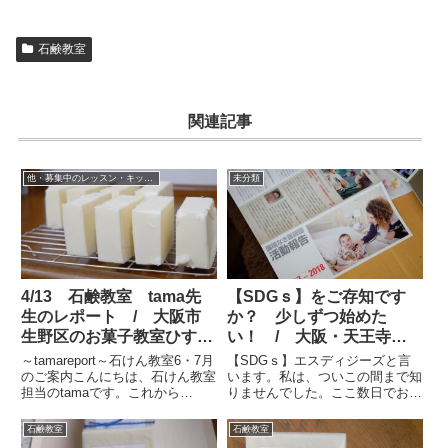
石鹸教室
関連記事
他・募集中のレッスン・キッズレッスン・石鹸教室など
未分類
4/13 石鹸教室 tama先
【SDGｓ】をご存知です
生のレポート / 大阪市
か？ 少しずつ始めた
生野区のお菓子教室ひすな
い！ / 大阪・天王寺・
ずた
なんば お菓子教室ひすな
～tamareport～石けん教室6・7月
【SDGｓ】エスディジーズと言
ずた
のご案内こんにちは、石けん教室
います。私は、ついこの間まで知
担当のtamaです。これから
りませんでした。ここ数日でお二
時々、石けん教室の様子や告知等
人の方にお聞きして、「なにな
で登場いたします。どうぞよろし
に？」と興味を持ちました！英語
石鹸教室
石鹸教室
くお願いいたします！2・3月の
では、「Sustainable