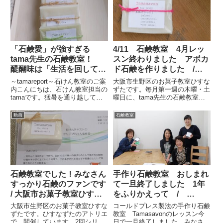
石けん教室第1弾も無事に終え、
Development Goals」日本語に
現在第2弾お越しいた...
訳すと「持続可能...
「石鹸愛」が強すぎる
4/11 石鹸教室 4月レッ
tama先生の石鹸教室！
スン終わりました アボカ
醍醐味は「生活を回してい
ド石鹸を作りました /
くこと」手作りの化粧水・
大阪市お菓子教室
～tamareport～石けん教室のご案
大阪市生野区のお菓子教室ひすな
てんぷら油の処理とつなが
内こんにちは、石けん教室担当の
ずたです。毎月第一週の木曜・土
tamaです。猛暑を通り越して酷
曜日に、tama先生の石鹸教室を
っていきます。
暑の今夏、暑いのが苦手な私も石
しています。新規の方は、2回通
けんも溶けそうになっておりま
っていただいて、ちゃんと石鹸の
動画
石鹸教室
す。笑この時期は手作り石けんに
こと、苛性ソーダのことなどを学
も酷な時期。温度や湿度で予想外
んでいただき、本当によいものし
も多く、失敗しがちな...
か入れないtama先生の石鹸...
石鹸教室でした！みなさん
手作り石鹸教室 おしまれ
すっかり石鹸のファンです
て一旦終了しました 1年
/ 大阪市お菓子教室ひすな
をふりかえって /
ずた
tamasavon 大阪お菓子
大阪市生野区のお菓子教室ひすな
コールドプレス製法の手作り石鹸
教室ひすなずた
ずたです。ひすなずたのアトリエ
教室 Tamasavonのレッスン今
で、開催しています。2回シリー
日で一旦終了しました。みなさ