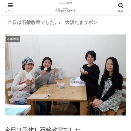
メニュー
検索
本日は石鹸教室でした。/ 大阪たまサボン
石鹸教室
今日は手作り石鹸教室でした。