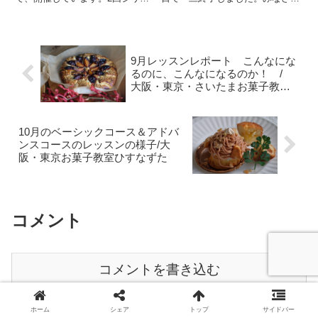
ズのレッスンスタイルにさせてい
ん、とても惜しんでくださってい
ただき、2回でおおまかに石鹸と
て、次をぜひお願いします！と言
いうものをお伝えしようと思って
い残してくださいました。この石
います。今日はその２回目。すっ
鹸であと、3ケ月は持つかな？
かりみなさん、石鹸に魅了さ
と。最後に、みなさん作りだめ...
9月レッスンレポート こんなにな
れ、...
るのに、こんなになるのか！ /
大阪・東京・さいたまお菓子教室
ひすなずた
10月のベーシックコース＆アドバ
ンスコースのレッスンの様子/大
阪・東京お菓子教室ひすなずた
コメント
コメントを書き込む
ホーム
シェア
トップ
サイドバー