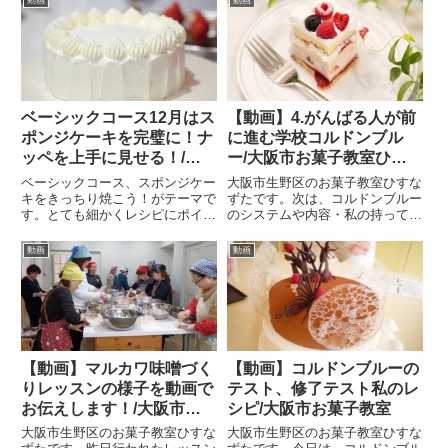
ベーシックコース12月はス
【動画】4.がんばる人が前
ポンジケーキを完璧に！ナ
に進む学校コルドンブル
ッペを上手に見せる！/大
ー/大阪市お菓子教室ひす
阪・東京お菓子教室ひすな
なずた
ベーシックコース、スポンジケー
大阪市生野区のお菓子教室ひすな
ずた
キをきっちり焼こう！がテーマで
ずたです。次は、コルドンブルー
す。とても細かくレシピにポイン
のシステムや内容・私の持ってい
トとコツを記載しています。そし
る印象についてお話しました。な
て、口どけするスポンジです。
かなかハードな授業でした。がん
動画
動画
「いちごショートケーキ」を作っ
ばらない人は放っておかれる。頑
ていただくので、周りに生クリー
張る人には、与えてくれる学校で
ムを泡立てた「シャンティ」を塗
した。よろしければどうぞ。シ
ら...
リ...
【動画】マルカワ味噌づく
【動画】コルドンブルーの
りレッスンの様子を動画で
テスト、修了テスト私のレ
お伝えします！/大阪市お
シピ/大阪市お菓子教室
菓子教室ひすなずた
大阪市生野区のお菓子教室ひすな
大阪市生野区のお菓子教室ひすな