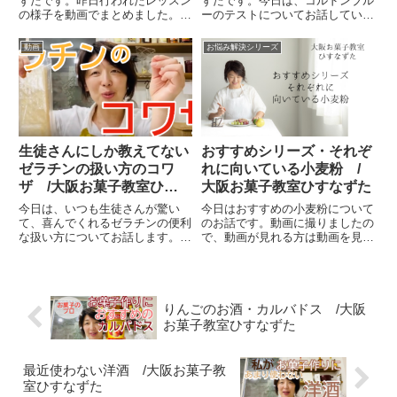
ずたです。昨日行われたレッスン
ずたです。今日は、コルドンブル
の様子を動画でまとめました。2
ーのテストについてお話していま
本あります。丁寧に説明してくだ
す。上級の修了テストで私が作っ
さっていっています。全体のレッ
たケーキ。これがシェフに提出し
動画
お悩み解決シリーズ
スンの様子です。
たルセットのプランです。大公
開！配合です。修了テストででき
たケーキがこれです。そして、シ
リ...
生徒さんにしか教えてない
おすすめシリーズ・それぞ
ゼラチンの扱い方のコワ
れに向いている小麦粉 /
ザ /大阪お菓子教室ひす
大阪お菓子教室ひすなずた
なずた
今日は、いつも生徒さんが驚い
今日はおすすめの小麦粉について
て、喜んでくれるゼラチンの便利
のお話です。動画に撮りましたの
な扱い方についてお話します。動
で、動画が見れる方は動画を見れ
画に撮りましたので、動画が見れ
ない方には、文章にしました。お
る方は動画を見れない方には、文
菓子は薄力粉をよく使うものなん
章にしました。私の使っている板
ですが、その中で私がよく使って
ゼラチンは１枚２．５グラムあり
いるものは、「特宝笠」です。こ
ます。それが入っているゼラチン
れは、タンパク質含有量が低く
りんごのお酒・カルバドス /大阪
の...
て...
お菓子教室ひすなずた
最近使わない洋酒 /大阪お菓子教
室ひすなずた