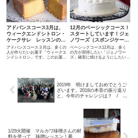
で、ご希望のレッスンがありま
をしていてプラスαのお菓子を
し...
出...
アドバンスコース3月は、
12月のベーシックコース！
ウィークエンドシトロン・
スタートしています！ジェ
ケークサレ レッスンの様
ノワーズ（スポンジケー
子・修了した方の言葉/大
キ）をきちんと作りま
アドバンスコース３月は、多くの
ベーシックコース12月は、多く
阪お菓子教室ひすなずた
す！/大阪・天王寺・なん
人が作りたいお菓子「ウィークエ
の方が習得したい「ジェノワー
ンドシトロン」です。このお菓子
ズ」確実に焼けるようにしたい！
ばお菓子教室ひすなずた
は、ひすなずたのレシピはとても
上手に焼けるおいしいレシピで
美味しいと自慢のものです。昨日
す！ジェノワーズ。いろんなレシ
のレッスンでの感想では、「こん
ピがありますが、おいしいシンプ
なにしっとりしているのは、初め
ルなものに組み直しました！東京
て食べた」作り方も、「過去に
のスタジオジェンマの高橋教子先
2019年 明けましておめでとうご
別...
生の...
ざいます。2018の本音の振り返り
と、今年のチャレンジは？ / 大
阪・なんば・天王寺・なんばお菓
子教室ひすなずた
1/29火開催 マルカワ味噌さんの材
料を使って 味噌レッスン！募