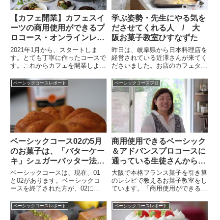
【カフェ開業】カフェスイ
学ぶ姿勢・先生にやる気を
ーツの商用使用ができるプ
ださせてくれる人 / 大
ロコース・オンラインレッ
阪お菓子教室ひすなずた
スンを始めます！
2021年1月から、スタートしま
昨日は、岐阜県から日本料理店を
す。とても丁寧に作ったコースで
経営されている近澤さんが来てく
す。これからカフェを開業しよう
ださいました。お店のカフェタイ
とされている方、現在カフェを運
ムにお菓子を出したいとのこと
営されている方に向けて、おいし
で、お菓子を基礎から学びたいと
ベーシックコースレポート
ベーシックコースプロ
い自分らしいスイーツを作ってい
「ベーシックコースプロ」で１年
ただくレッスンです。すぐにお仕
間学んでくださいました。昨日は
事に使っていただけます。特に...
シュークリームのレッスンでし
た。...
ベーシックコース02の5月
商用使用できるベーシック
のお菓子は、「バターケー
＆アドバンスプロコースに
キ」シュガーバッター法と
通っている生徒さんから、
別立て法で作る/大阪お菓
感想をいただきました。/
ベーシックコースは、現在、01
大阪で本格フランス菓子を引き算
子教室ひすなずた
大阪お菓子教室ひすなずた
と02があります。ベーシックコ
のレシピで教えるお菓子教室をし
ースを終了された方が、02に進
ています。「商用使用ができるプ
むことができます。また、ひすな
ロコース」があります。来てくだ
ずたに3年以上通い続けてくださ
さっている方は、主に・将来カフ
ベーシックコースレポート
ベーシックコースレポート
っている方は、特別枠としてお席
ェを開業したい・お店をしたとき
が空いていたら、参加できますの
に、お菓子を出したい・現在お店