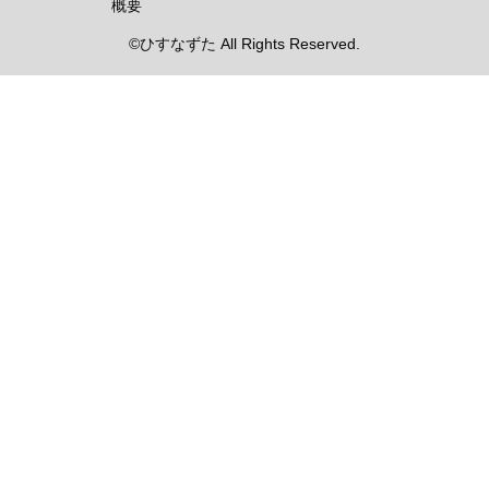
概要
©ひすなずた All Rights Reserved.