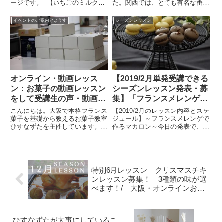
ージです。 【いちごのミルクレ
た。関西では、とても有名な番組
ル」を特別価格～
ープ】ココアのモチモチクレープ
です！月亭八光さんが来てくださ
に、いちごのクリームと いちご
って、お話しをしました。上手で
イベントのご案内とようす
シーズンレッスン
ジャム、そしてカリカリのナッ
すよね。お話しを聞いてくださる
ツ。全部作りましょう。 盛沢山
のが。入ってきましたよー。ひす
ですが、実はシンプルなレ...
なずたの入り口です。フラッ...
オンライン・動画レッス
【2019/2月単発受講できる
ン：お菓子の動画レッスン
シーズンレッスン発表・募
をして受講生の声・動画レ
集】「フランスメレンゲで
ッスンも大人気！！ /
作るマカロン」/大阪・天
こんにちは。大阪で本格フランス
【2019/2月のレッスン内容とスケ
大阪お菓子教室ひすなずた
王寺・なんば お菓子教室
菓子を基礎から教えるお菓子教室
ジュール】～フランスメレンゲで
ひすなずたを主催しています。
作るマカロン～今日の発表で、ぎ
ひすなずた
2020年4・5月は、オンライン講
りぎりの時間に間に合うか？！と
座や動画レッスンを初めて開催し
いう今まで作ってました。今は、
ました。いろんなパターンでさせ
15日の21：49できるだけ、マカ
ていただき、いろいろとわかった
ロンを簡単に作れないかな～と、
ことがあります。1.それぞれ...
いろいろやっていたら...
特別6月レッスン クリスマスチキ
ンレッスン募集！ 3種類の味が選
べます！/ 大阪・オンラインお菓
子教室ひすなずた
ひすなずたが大事にしているこ