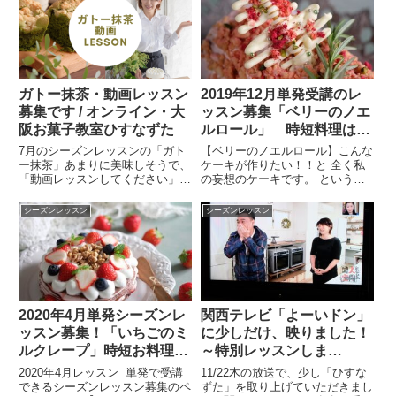
ガトー抹茶・動画レッスン
2019年12月単発受講のレ
募集です / オンライン・大
ッスン募集「ベリーのノエ
阪お菓子教室ひすなずた
ルロール」 時短料理は
「ラグーソースから作るポ
7月のシーズンレッスンの「ガト
【ベリーのノエルロール】こんな
テトのパスティッチョ」/
ー抹茶」あまりに美味しそうで、
ケーキが作りたい！！と 全く私
「動画レッスンしてください」と
の妄想のケーキです。 という
大阪・東京お菓子教室ひす
ご要望があり私もこのレッスンは
か、今まで美味しかったものの組
なずた
お伝えしたい！と思い、特別動画
み合わせと言っていいと思いま
シーズンレッスン
シーズンレッスン
レッスンを行います。動画とレシ
す。 お菓子は、部品をどう組み
ピをお渡しします。とても丁寧に
合わせるか。 お料理もそうです
作っていますので、わかりやす
ね。生のいちごを使わないケーキ
い...
を作...
2020年4月単発シーズンレ
関西テレビ「よーいドン」
ッスン募集！「いちごのミ
に少しだけ、映りました！
ルクレープ」時短お料理レ
～特別レッスンしま
ッスンは、「リゾット」/
す！’よーいドンで撮影し
2020年4月レッスン 単発で受講
11/22木の放送で、少し「ひすな
大阪お菓子教室ひすなずた
た「ベリーのカトルカー
できるシーズンレッスン募集のペ
ずた」を取り上げていただきまし